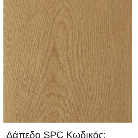
Δάπεδο SPC Κωδικός: